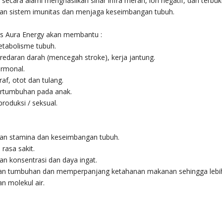
ecara alami menghasilkan sinar infra merah, ion negatif, dan terbu
an sistem imunitas dan menjaga keseimbangan tubuh.
ns Aura Energy akan membantu :
etabolisme tubuh.
redaran darah (mencegah stroke), kerja jantung.
ormonal.
raf, otot dan tulang.
ertumbuhan pada anak.
produksi / seksual.
an stamina dan keseimbangan tubuh.
rasa sakit.
n konsentrasi dan daya ingat.
n tumbuhan dan memperpanjang ketahanan makanan sehingga lebih
n molekul air.