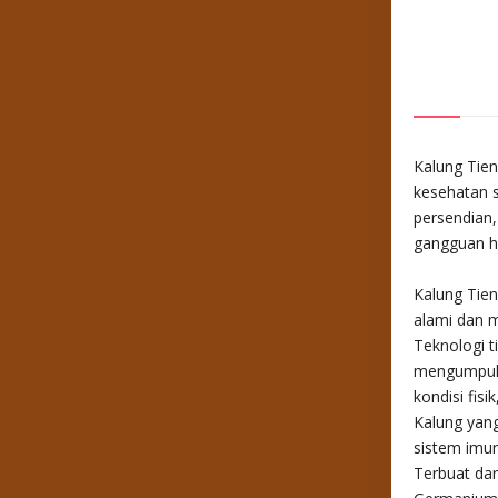
Kalung Tien
kesehatan se
persendian,
gangguan ha
Kalung Tien
alami dan 
Teknologi t
mengumpulk
kondisi fisi
Kalung yang
sistem imu
Terbuat da