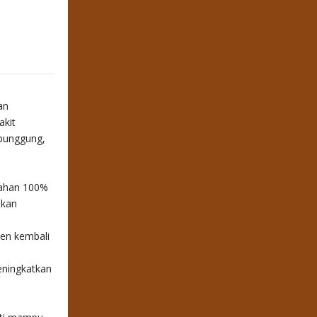
an
akit
 punggung,
bahan 100%
akan
en kembali
eningkatkan