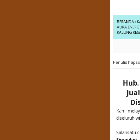
BERANDA
:
K
AURA ENERG
KALUNG KES
Penulis
hapso
Hub.
Jua
Di
Kami melay
diseluruh w
Salahsatu c
Simeulue
,