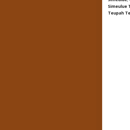
Simeulue 
Teupah T