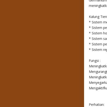
Germanium s
meningkatk
Kalung Tie
* Sistem m
* Sistem pe
* Sistem h
* Sistem sa
* Sistem p
* Sistem re
Fungsi :
Meningkatk
Mengurangi 
Meningkatka
Menyegarka
Mengaktifka
Perhatian: