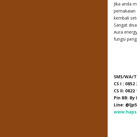
Jika anda m
pemakaian 
kembali se
Sangat disa
Aura energ
fungsi pen
SMS/WA/T
CS I : 0852
CS II: 0822
Pin BB: By
Line: @ljp
www.haps