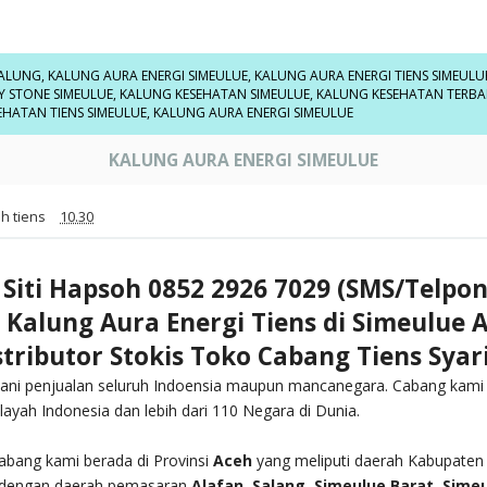
ALUNG
,
KALUNG AURA ENERGI SIMEULUE
,
KALUNG AURA ENERGI TIENS SIMEULU
Y STONE SIMEULUE
,
KALUNG KESEHATAN SIMEULUE
,
KALUNG KESEHATAN TERBAI
EHATAN TIENS SIMEULUE
,
KALUNG AURA ENERGI SIMEULUE
KALUNG AURA ENERGI SIMEULUE
h tiens
10.30
 Siti Hapsoh 0852 2926 7029 (SMS/Telpo
l Kalung Aura Energi Tiens di Simeulue 
stributor Stokis Toko Cabang Tiens Syar
ani penjualan seluruh Indoensia maupun mancanegara. Cabang kami
ilayah Indonesia dan lebih dari 110 Negara di Dunia.
abang kami berada di Provinsi
Aceh
yang meliputi daerah Kabupaten
 dengan daerah pemasaran
Alafan, Salang, Simeulue Barat, Simeu