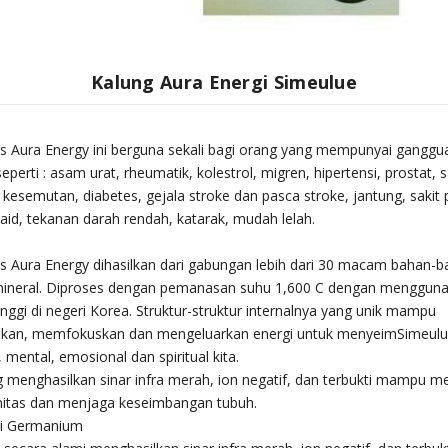
Kalung Aura Energi Simeulue
s Aura Energy ini berguna sekali bagi orang yang mempunyai ganggu
perti : asam urat, rheumatik, kolestrol, migren, hipertensi, prostat, s
 kesemutan, diabetes, gejala stroke dan pasca stroke, jantung, sakit
id, tekanan darah rendah, katarak, mudah lelah.
s Aura Energy dihasilkan dari gabungan lebih dari 30 macam bahan-
mineral. Diproses dengan pemanasan suhu 1,600 C dengan menggun
inggi di negeri Korea. Struktur-struktur internalnya yang unik mampu
an, memfokuskan dan mengeluarkan energi untuk menyeimSimeulu
k, mental, emosional dan spiritual kita.
 menghasilkan sinar infra merah, ion negatif, dan terbukti mampu m
nitas dan menjaga keseimbangan tubuh.
ri Germanium