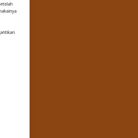
setelah
makainya
antikan