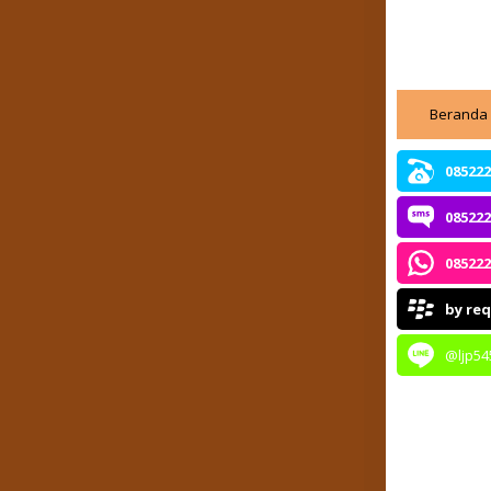
Beranda
085222
085222
085222
by re
@ljp54