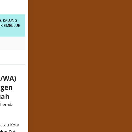
E
,
KALUNG
K SIMEULUE
,
n/WA)
Agen
iah
 berada
 atau Kota
lue Cut,