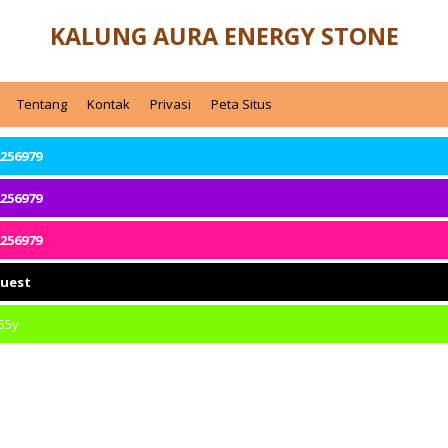
KALUNG AURA ENERGY STONE
Tentang
Kontak
Privasi
Peta Situs
256979
256979
256979
quest
55y