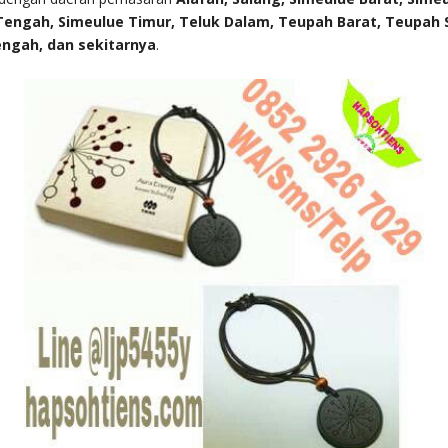
Tengah, Simeulue Timur, Teluk Dalam, Teupah Barat, Teupah 
engah
, dan sekitarnya
.