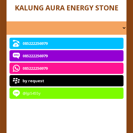
KALUNG AURA ENERGY STONE
085222256979
085222256979
085222256979
by request
@ljp5455y