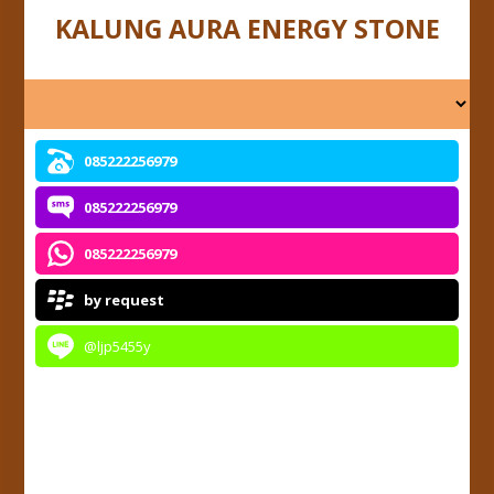
KALUNG AURA ENERGY STONE
085222256979
085222256979
085222256979
by request
@ljp5455y