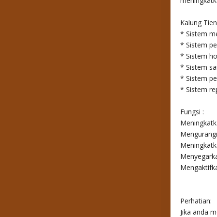
meningkatk
Kalung Tie
* Sistem m
* Sistem pe
* Sistem h
* Sistem sa
* Sistem p
* Sistem re
Fungsi :
Meningkatk
Mengurangi 
Meningkatka
Menyegarka
Mengaktifka
Perhatian:
Jika anda m