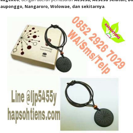
auponggo, Nangaroro, Wolowae
, dan sekitarnya
.