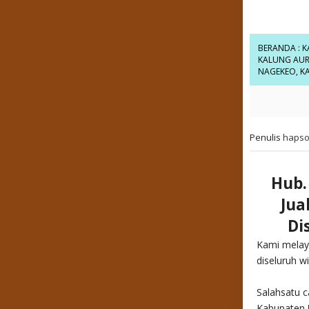
BERANDA
:
K
KALUNG AUR
NAGEKEO
,
K
Penulis
hapso
Hub.
Jua
Di
Kami melay
diseluruh w
Salahsatu c
Kabupaten