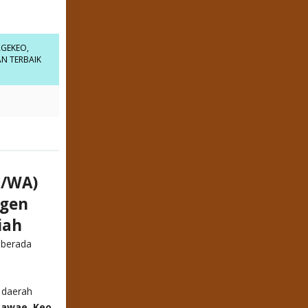
AGEKEO
,
N TERBAIK
n/WA)
Agen
iah
 berada
 daerah
oawae, Keo