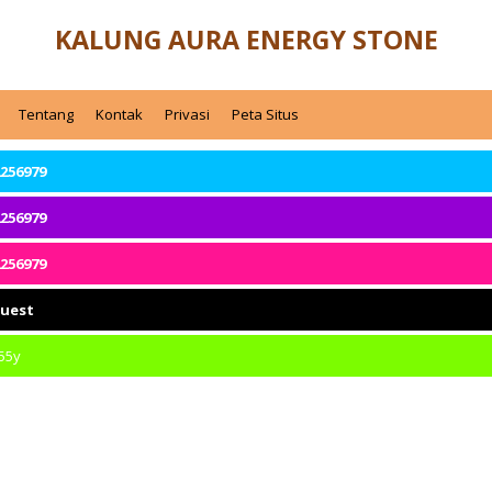
KALUNG AURA ENERGY STONE
Tentang
Kontak
Privasi
Peta Situs
256979
256979
256979
quest
55y