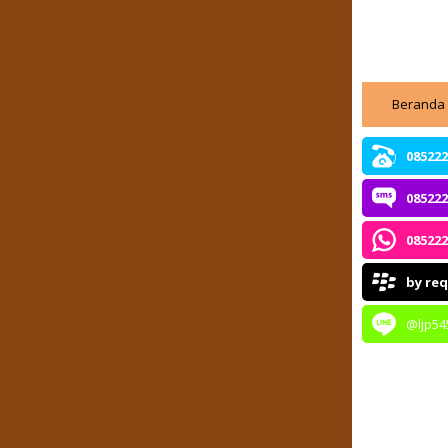
Beranda
085222
085222
085222
by re
@ljp54