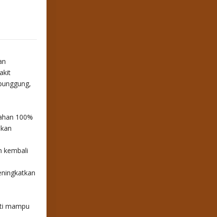
an
akit
 punggung,
bahan 100%
akan
 kembali
eningkatkan
kti mampu