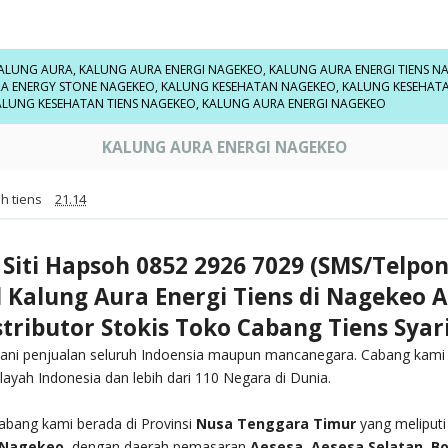
ALUNG AURA
,
KALUNG AURA ENERGI NAGEKEO
,
KALUNG AURA ENERGI TIENS N
A ENERGY STONE NAGEKEO
,
KALUNG KESEHATAN NAGEKEO
,
KALUNG KESEHATA
ALUNG KESEHATAN TIENS NAGEKEO
,
KALUNG AURA ENERGI NAGEKEO
KALUNG AURA ENERGI NAGEKEO
h tiens
21.14
 Siti Hapsoh 0852 2926 7029 (SMS/Telpo
l Kalung Aura Energi Tiens di Nagekeo 
stributor Stokis Toko Cabang Tiens Syar
ani penjualan seluruh Indoensia maupun mancanegara. Cabang kami
ilayah Indonesia dan lebih dari 110 Negara di Dunia.
abang kami berada di Provinsi
Nusa Tenggara Timur
yang meliputi
Nagekeo
, dengan daerah pemasaran
Aesesa, Aesesa Selatan, B