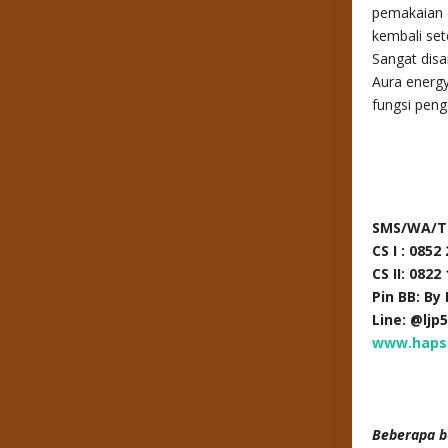
pemakaian 
kembali se
Sangat disa
Aura energ
fungsi pen
SMS/WA/T
CS I : 0852
CS II: 0822
Pin BB: By
Line: @ljp
www.haps
Beberapa b