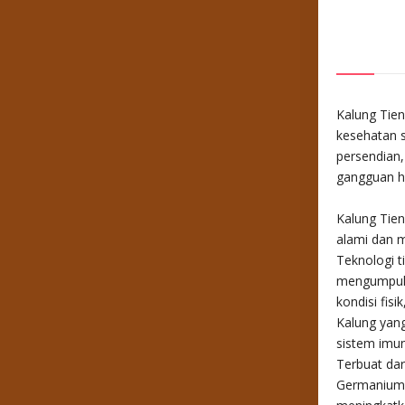
Kalung Tien
kesehatan se
persendian,
gangguan ha
Kalung Tien
alami dan 
Teknologi t
mengumpulk
kondisi fisi
Kalung yang
sistem imu
Terbuat da
Germanium s