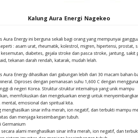
Kalung Aura Energi Nagekeo
s Aura Energy ini berguna sekali bagi orang yang mempunyai ganggu
perti : asam urat, rheumatik, kolestrol, migren, hipertensi, prostat, s
 kesemutan, diabetes, gejala stroke dan pasca stroke, jantung, sakit
id, tekanan darah rendah, katarak, mudah lelah.
s Aura Energy dihasilkan dari gabungan lebih dari 30 macam bahan-
mineral. Diproses dengan pemanasan suhu 1,600 C dengan menggun
inggi di negeri Korea. Struktur-struktur internalnya yang unik mampu
an, memfokuskan dan mengeluarkan energi untuk menyeimbangkan
k, mental, emosional dan spiritual kita.
 menghasilkan sinar infra merah, ion negatif, dan terbukti mampu m
nitas dan menjaga keseimbangan tubuh.
ri Germanium
ecara alami menghasilkan sinar infra merah, ion negatif, dan terbu