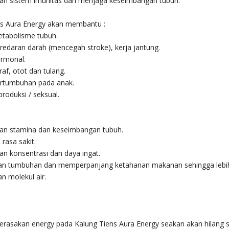
an sistem imunitas dan menjaga keseimbangan tubuh.
ns Aura Energy akan membantu :
etabolisme tubuh.
redaran darah (mencegah stroke), kerja jantung.
ormonal.
raf, otot dan tulang.
ertumbuhan pada anak.
produksi / seksual.
an stamina dan keseimbangan tubuh.
rasa sakit.
n konsentrasi dan daya ingat.
n tumbuhan dan memperpanjang ketahanan makanan sehingga lebih
n molekul air.
erasakan energy pada Kalung Tiens Aura Energy seakan akan hilang 