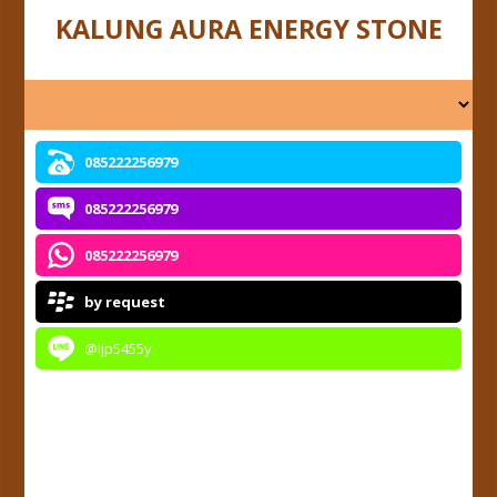
KALUNG AURA ENERGY STONE
085222256979
085222256979
085222256979
by request
@ljp5455y