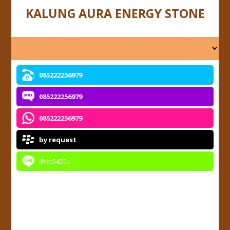
KALUNG AURA ENERGY STONE
085222256979
085222256979
085222256979
by request
@ljp5455y