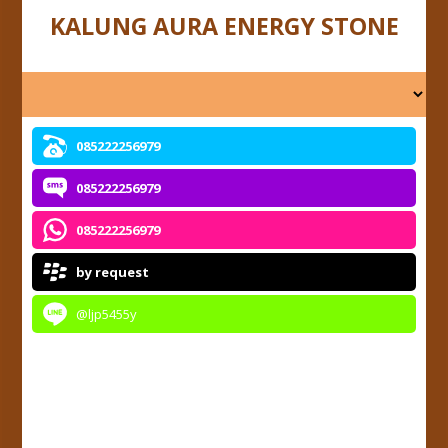
KALUNG AURA ENERGY STONE
085222256979
085222256979
085222256979
by request
@ljp5455y